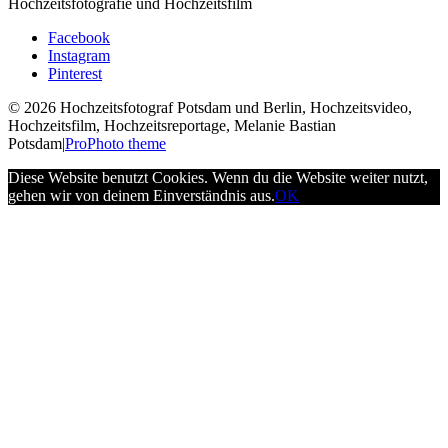
Hochzeitsfotografie und Hochzeitsfilm
Facebook
Instagram
Pinterest
© 2026 Hochzeitsfotograf Potsdam und Berlin, Hochzeitsvideo,
Hochzeitsfilm, Hochzeitsreportage, Melanie Bastian
Potsdam
|
ProPhoto theme
Diese Website benutzt Cookies. Wenn du die Website weiter nutzt,
gehen wir von deinem Einverständnis aus.
OK