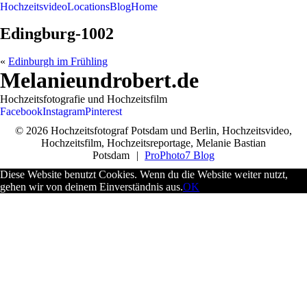
Hochzeitsvideo
Locations
Blog
Home
Edingburg-1002
«
Edinburgh im Frühling
Melanieundrobert.de
Hochzeitsfotografie und Hochzeitsfilm
Facebook
Instagram
Pinterest
© 2026 Hochzeitsfotograf Potsdam und Berlin, Hochzeitsvideo,
Hochzeitsfilm, Hochzeitsreportage, Melanie Bastian
Potsdam
|
ProPhoto7 Blog
Diese Website benutzt Cookies. Wenn du die Website weiter nutzt,
gehen wir von deinem Einverständnis aus.
OK