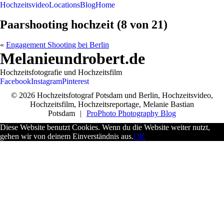
Hochzeitsvideo
Locations
Blog
Home
Paarshooting hochzeit (8 von 21)
«
Engagement Shooting bei Berlin
Melanieundrobert.de
Hochzeitsfotografie und Hochzeitsfilm
Facebook
Instagram
Pinterest
© 2026 Hochzeitsfotograf Potsdam und Berlin, Hochzeitsvideo,
Hochzeitsfilm, Hochzeitsreportage, Melanie Bastian
Potsdam
|
ProPhoto Photography Blog
Diese Website benutzt Cookies. Wenn du die Website weiter nutzt,
gehen wir von deinem Einverständnis aus.
OK