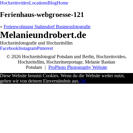
Hochzeitsvideo
Locations
Blog
Home
Ferienhaus-webgroesse-121
«
Ferienwohnung Stahnsdorf Businessfotografie
Melanieundrobert.de
Hochzeitsfotografie und Hochzeitsfilm
Facebook
Instagram
Pinterest
© 2026 Hochzeitsfotograf Potsdam und Berlin, Hochzeitsvideo,
Hochzeitsfilm, Hochzeitsreportage, Melanie Bastian
Potsdam
|
ProPhoto Photography Website
Diese Website benutzt Cookies. Wenn du die Website weiter nutzt,
gehen wir von deinem Einverständnis aus.
OK