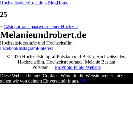
Hochzeitsvideo
Locations
Blog
Home
25
«
Gästeportraits paarweise einer Hochzeit
Melanieundrobert.de
Hochzeitsfotografie und Hochzeitsfilm
Facebook
Instagram
Pinterest
© 2026 Hochzeitsfotograf Potsdam und Berlin, Hochzeitsvideo,
Hochzeitsfilm, Hochzeitsreportage, Melanie Bastian
Potsdam
|
ProPhoto Photo Website
Diese Website benutzt Cookies. Wenn du die Website weiter nutzt,
gehen wir von deinem Einverständnis aus.
OK