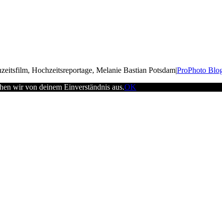
zeitsfilm, Hochzeitsreportage, Melanie Bastian Potsdam
|
ProPhoto Blog
ehen wir von deinem Einverständnis aus.
OK