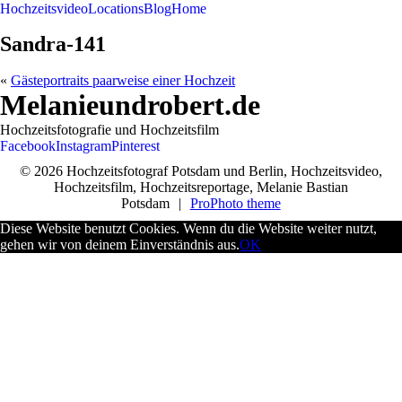
Hochzeitsvideo
Locations
Blog
Home
Sandra-141
«
Gästeportraits paarweise einer Hochzeit
Melanieundrobert.de
Hochzeitsfotografie und Hochzeitsfilm
Facebook
Instagram
Pinterest
© 2026 Hochzeitsfotograf Potsdam und Berlin, Hochzeitsvideo,
Hochzeitsfilm, Hochzeitsreportage, Melanie Bastian
Potsdam
|
ProPhoto theme
Diese Website benutzt Cookies. Wenn du die Website weiter nutzt,
gehen wir von deinem Einverständnis aus.
OK