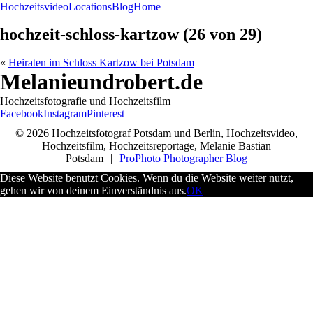
Hochzeitsvideo
Locations
Blog
Home
hochzeit-schloss-kartzow (26 von 29)
«
Heiraten im Schloss Kartzow bei Potsdam
Melanieundrobert.de
Hochzeitsfotografie und Hochzeitsfilm
Facebook
Instagram
Pinterest
© 2026 Hochzeitsfotograf Potsdam und Berlin, Hochzeitsvideo,
Hochzeitsfilm, Hochzeitsreportage, Melanie Bastian
Potsdam
|
ProPhoto Photographer Blog
Diese Website benutzt Cookies. Wenn du die Website weiter nutzt,
gehen wir von deinem Einverständnis aus.
OK