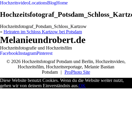
Hochzeitsvideo
Locations
Blog
Home
Hochzeitsfotograf_Potsdam_Schloss_Kart
Hochzeitsfotograf_Potsdam_Schloss_Kartzow
«
Heiraten im Schloss Kartzow bei Potsdam
Melanieundrobert.de
Hochzeitsfotografie und Hochzeitsfilm
Facebook
Instagram
Pinterest
© 2026 Hochzeitsfotograf Potsdam und Berlin, Hochzeitsvideo,
Hochzeitsfilm, Hochzeitsreportage, Melanie Bastian
Potsdam
|
ProPhoto Site
Diese Website benutzt Cookies. Wenn du die Website weiter nutzt,
gehen wir von deinem Einverständnis aus.
OK