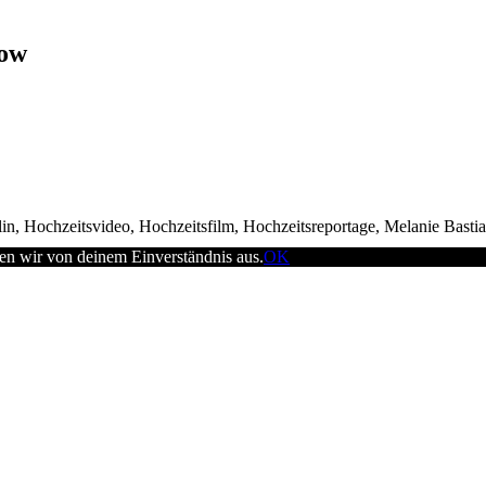
zow
in, Hochzeitsvideo, Hochzeitsfilm, Hochzeitsreportage, Melanie Basti
en wir von deinem Einverständnis aus.
OK