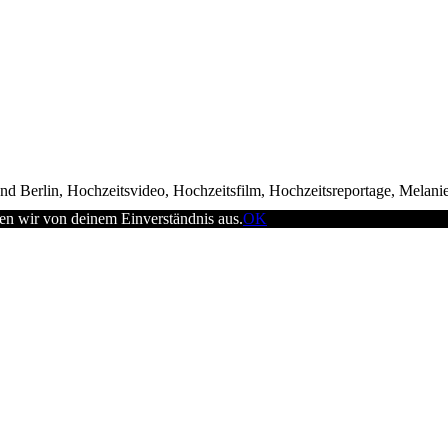
d Berlin, Hochzeitsvideo, Hochzeitsfilm, Hochzeitsreportage, Melani
en wir von deinem Einverständnis aus.
OK