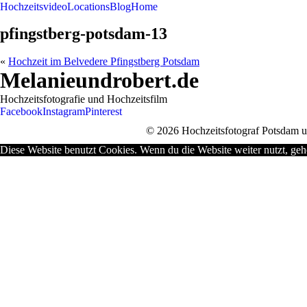
Hochzeitsvideo
Locations
Blog
Home
pfingstberg-potsdam-13
«
Hochzeit im Belvedere Pfingstberg Potsdam
Melanieundrobert.de
Hochzeitsfotografie und Hochzeitsfilm
Facebook
Instagram
Pinterest
© 2026 Hochzeitsfotograf Potsdam un
Diese Website benutzt Cookies. Wenn du die Website weiter nutzt, geh