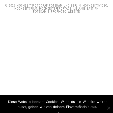
© 2026 HOCHZEITSFOTOGRAF POTSDAM UND BERLIN, HOCHZEITSVIDEO,
HOCHZEITSFILM, HOCHZEITSREPORTAGE, MELANIE BASTIAN
POTSDAM
|
PROPHOTO WEBSITE
Diese Website benutzt Cookies. Wenn du die Website weiter
nutzt, gehen wir von deinem Einverständnis aus.