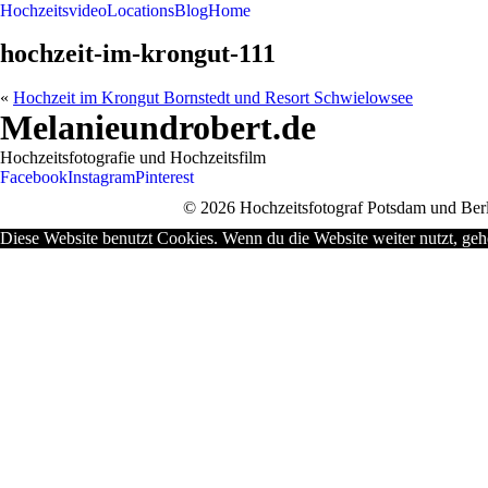
Hochzeitsvideo
Locations
Blog
Home
hochzeit-im-krongut-111
«
Hochzeit im Krongut Bornstedt und Resort Schwielowsee
Melanieundrobert.de
Hochzeitsfotografie und Hochzeitsfilm
Facebook
Instagram
Pinterest
© 2026 Hochzeitsfotograf Potsdam und Berl
Diese Website benutzt Cookies. Wenn du die Website weiter nutzt, geh