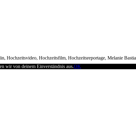
in, Hochzeitsvideo, Hochzeitsfilm, Hochzeitsreportage, Melanie Basti
en wir von deinem Einverständnis aus.
OK