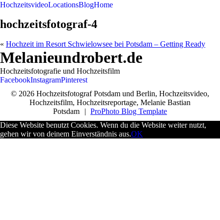
Hochzeitsvideo
Locations
Blog
Home
hochzeitsfotograf-4
«
Hochzeit im Resort Schwielowsee bei Potsdam – Getting Ready
Melanieundrobert.de
Hochzeitsfotografie und Hochzeitsfilm
Facebook
Instagram
Pinterest
© 2026 Hochzeitsfotograf Potsdam und Berlin, Hochzeitsvideo,
Hochzeitsfilm, Hochzeitsreportage, Melanie Bastian
Potsdam
|
ProPhoto Blog Template
Diese Website benutzt Cookies. Wenn du die Website weiter nutzt,
gehen wir von deinem Einverständnis aus.
OK