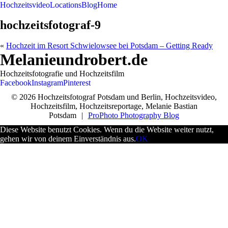
Hochzeitsvideo
Locations
Blog
Home
hochzeitsfotograf-9
«
Hochzeit im Resort Schwielowsee bei Potsdam – Getting Ready
Melanieundrobert.de
Hochzeitsfotografie und Hochzeitsfilm
Facebook
Instagram
Pinterest
© 2026 Hochzeitsfotograf Potsdam und Berlin, Hochzeitsvideo,
Hochzeitsfilm, Hochzeitsreportage, Melanie Bastian
Potsdam
|
ProPhoto Photography Blog
Diese Website benutzt Cookies. Wenn du die Website weiter nutzt,
gehen wir von deinem Einverständnis aus.
OK