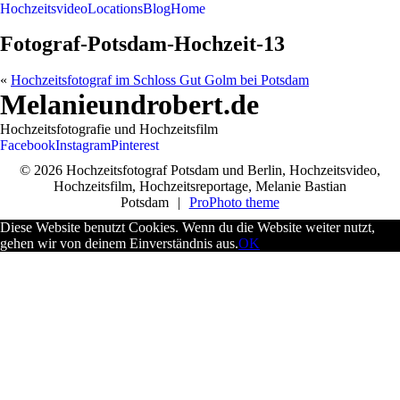
Hochzeitsvideo
Locations
Blog
Home
Fotograf-Potsdam-Hochzeit-13
«
Hochzeitsfotograf im Schloss Gut Golm bei Potsdam
Melanieundrobert.de
Hochzeitsfotografie und Hochzeitsfilm
Facebook
Instagram
Pinterest
© 2026 Hochzeitsfotograf Potsdam und Berlin, Hochzeitsvideo,
Hochzeitsfilm, Hochzeitsreportage, Melanie Bastian
Potsdam
|
ProPhoto theme
Diese Website benutzt Cookies. Wenn du die Website weiter nutzt,
gehen wir von deinem Einverständnis aus.
OK