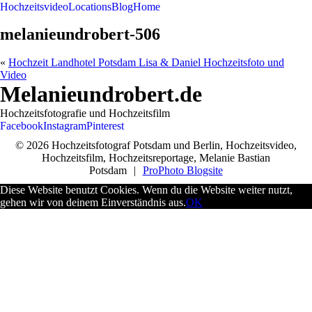
Hochzeitsvideo
Locations
Blog
Home
melanieundrobert-506
«
Hochzeit Landhotel Potsdam Lisa & Daniel Hochzeitsfoto und
Video
Melanieundrobert.de
Hochzeitsfotografie und Hochzeitsfilm
Facebook
Instagram
Pinterest
© 2026 Hochzeitsfotograf Potsdam und Berlin, Hochzeitsvideo,
Hochzeitsfilm, Hochzeitsreportage, Melanie Bastian
Potsdam
|
ProPhoto Blogsite
Diese Website benutzt Cookies. Wenn du die Website weiter nutzt,
gehen wir von deinem Einverständnis aus.
OK