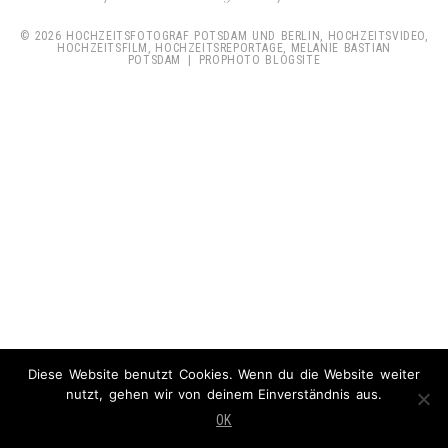
© 2026 HOCHZEITSFOTOGRAF POTSDAM UND BERLIN, HOCHZEITSVIDEO,
HOCHZEITSFILM, HOCHZEITSREPORTAGE, MELANIE BASTIAN
POTSDAM
|
PROPHOTO BLOGSITE
Diese Website benutzt Cookies. Wenn du die Website weiter
nutzt, gehen wir von deinem Einverständnis aus.
OK