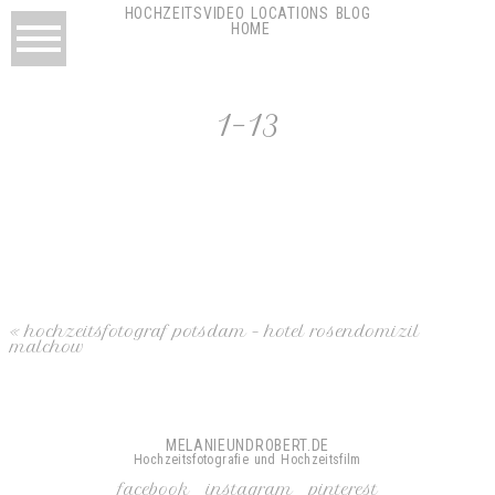
HOCHZEITSVIDEO
LOCATIONS
BLOG
HOME
1–13
«
hochzeitsfotograf potsdam – hotel rosendomizil
malchow
MELANIEUNDROBERT.DE
Hochzeitsfotografie und Hochzeitsfilm
facebook
instagram
pinterest