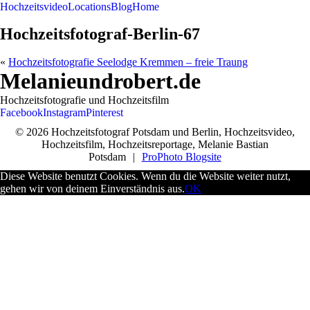
Hochzeitsvideo
Locations
Blog
Home
Hochzeitsfotograf-Berlin-67
«
Hochzeitsfotografie Seelodge Kremmen – freie Traung
Melanieundrobert.de
Hochzeitsfotografie und Hochzeitsfilm
Facebook
Instagram
Pinterest
© 2026 Hochzeitsfotograf Potsdam und Berlin, Hochzeitsvideo,
Hochzeitsfilm, Hochzeitsreportage, Melanie Bastian
Potsdam
|
ProPhoto Blogsite
Diese Website benutzt Cookies. Wenn du die Website weiter nutzt,
gehen wir von deinem Einverständnis aus.
OK