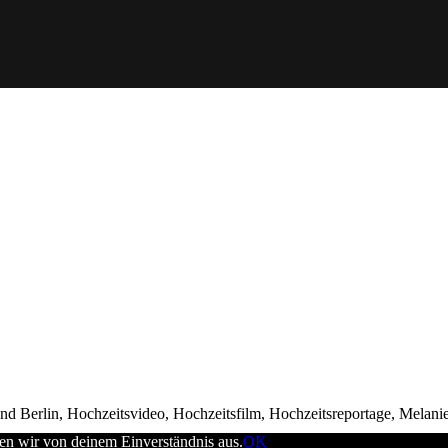
d Berlin, Hochzeitsvideo, Hochzeitsfilm, Hochzeitsreportage, Melani
en wir von deinem Einverständnis aus.
OK