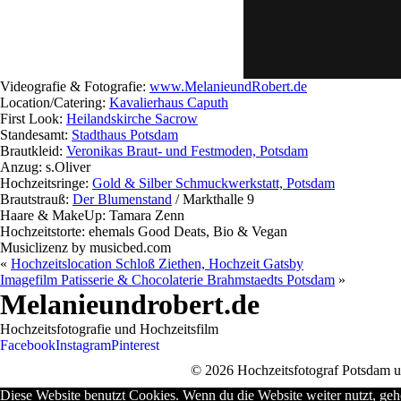
Videografie & Fotografie:
www.MelanieundRobert.de
Location/Catering:
Kavalierhaus Caputh
First Look:
Heilandskirche Sacrow
Standesamt:
Stadthaus Potsdam
Brautkleid:
Veronikas Braut- und Festmoden, Potsdam
Anzug: s.Oliver
Hochzeitsringe:
Gold & Silber Schmuckwerkstatt, Potsdam
Brautstrauß:
Der Blumenstand
/ Markthalle 9
Haare & MakeUp: Tamara Zenn
Hochzeitstorte: ehemals Good Deats, Bio & Vegan
Musiclizenz by musicbed.com
«
Hochzeitslocation Schloß Ziethen, Hochzeit Gatsby
Imagefilm Patisserie & Chocolaterie Brahmstaedts Potsdam
»
Melanieundrobert.de
Hochzeitsfotografie und Hochzeitsfilm
Facebook
Instagram
Pinterest
© 2026 Hochzeitsfotograf Potsdam un
Diese Website benutzt Cookies. Wenn du die Website weiter nutzt, geh