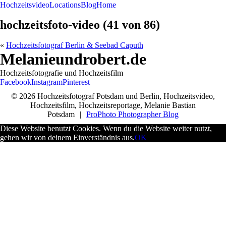
Hochzeitsvideo
Locations
Blog
Home
hochzeitsfoto-video (41 von 86)
«
Hochzeitsfotograf Berlin & Seebad Caputh
Melanieundrobert.de
Hochzeitsfotografie und Hochzeitsfilm
Facebook
Instagram
Pinterest
© 2026 Hochzeitsfotograf Potsdam und Berlin, Hochzeitsvideo,
Hochzeitsfilm, Hochzeitsreportage, Melanie Bastian
Potsdam
|
ProPhoto Photographer Blog
Diese Website benutzt Cookies. Wenn du die Website weiter nutzt,
gehen wir von deinem Einverständnis aus.
OK