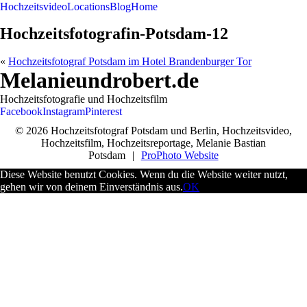
Hochzeitsvideo
Locations
Blog
Home
Hochzeitsfotografin-Potsdam-12
«
Hochzeitsfotograf Potsdam im Hotel Brandenburger Tor
Melanieundrobert.de
Hochzeitsfotografie und Hochzeitsfilm
Facebook
Instagram
Pinterest
© 2026 Hochzeitsfotograf Potsdam und Berlin, Hochzeitsvideo,
Hochzeitsfilm, Hochzeitsreportage, Melanie Bastian
Potsdam
|
ProPhoto Website
Diese Website benutzt Cookies. Wenn du die Website weiter nutzt,
gehen wir von deinem Einverständnis aus.
OK