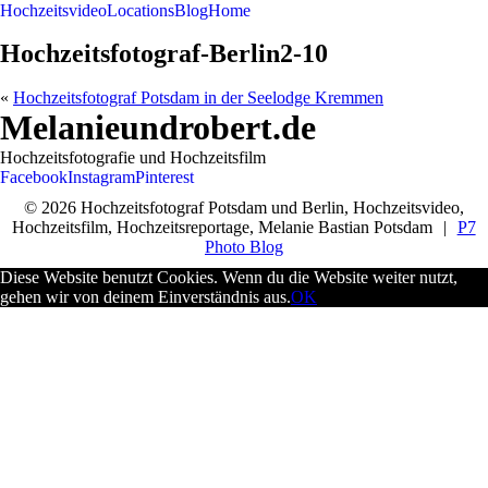
Hochzeitsvideo
Locations
Blog
Home
Hochzeitsfotograf-Berlin2-10
«
Hochzeitsfotograf Potsdam in der Seelodge Kremmen
Melanieundrobert.de
Hochzeitsfotografie und Hochzeitsfilm
Facebook
Instagram
Pinterest
© 2026 Hochzeitsfotograf Potsdam und Berlin, Hochzeitsvideo,
Hochzeitsfilm, Hochzeitsreportage, Melanie Bastian Potsdam
|
P7
Photo Blog
Diese Website benutzt Cookies. Wenn du die Website weiter nutzt,
gehen wir von deinem Einverständnis aus.
OK