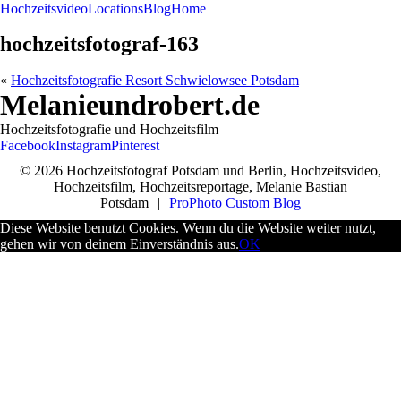
Hochzeitsvideo
Locations
Blog
Home
hochzeitsfotograf-163
«
Hochzeitsfotografie Resort Schwielowsee Potsdam
Melanieundrobert.de
Hochzeitsfotografie und Hochzeitsfilm
Facebook
Instagram
Pinterest
© 2026 Hochzeitsfotograf Potsdam und Berlin, Hochzeitsvideo,
Hochzeitsfilm, Hochzeitsreportage, Melanie Bastian
Potsdam
|
ProPhoto Custom Blog
Diese Website benutzt Cookies. Wenn du die Website weiter nutzt,
gehen wir von deinem Einverständnis aus.
OK