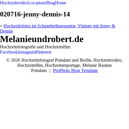
Hochzeitsvideo
Locations
Blog
Home
020716-jenny-dennis-14
«
Hochzeitsfotos im Schmetterlingsgarten, Vintage mit Jenny &
Dennis
Melanieundrobert.de
Hochzeitsfotografie und Hochzeitsfilm
Facebook
Instagram
Pinterest
© 2026 Hochzeitsfotograf Potsdam und Berlin, Hochzeitsvideo,
Hochzeitsfilm, Hochzeitsreportage, Melanie Bastian
Potsdam
|
ProPhoto Blog Template