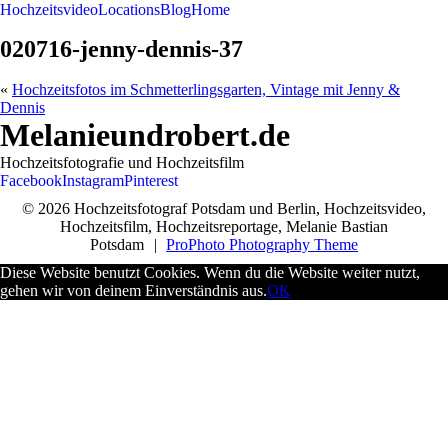
Hochzeitsvideo
Locations
Blog
Home
020716-jenny-dennis-37
«
Hochzeitsfotos im Schmetterlingsgarten, Vintage mit Jenny &
Dennis
Melanieundrobert.de
Hochzeitsfotografie und Hochzeitsfilm
Facebook
Instagram
Pinterest
© 2026 Hochzeitsfotograf Potsdam und Berlin, Hochzeitsvideo,
Hochzeitsfilm, Hochzeitsreportage, Melanie Bastian
Potsdam
|
ProPhoto Photography Theme
Diese Website benutzt Cookies. Wenn du die Website weiter nutzt,
gehen wir von deinem Einverständnis aus.
OK