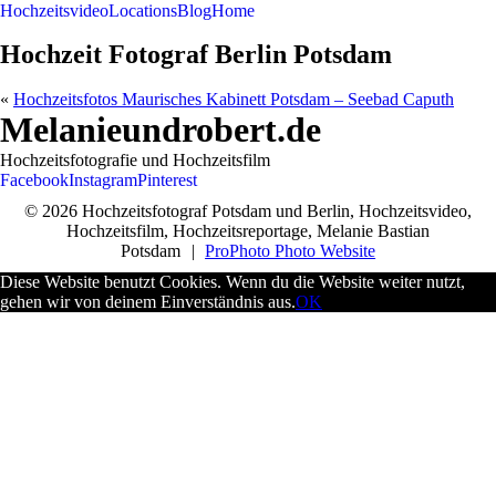
Hochzeitsvideo
Locations
Blog
Home
Hochzeit Fotograf Berlin Potsdam
«
Hochzeitsfotos Maurisches Kabinett Potsdam – Seebad Caputh
Melanieundrobert.de
Hochzeitsfotografie und Hochzeitsfilm
Facebook
Instagram
Pinterest
© 2026 Hochzeitsfotograf Potsdam und Berlin, Hochzeitsvideo,
Hochzeitsfilm, Hochzeitsreportage, Melanie Bastian
Potsdam
|
ProPhoto Photo Website
Diese Website benutzt Cookies. Wenn du die Website weiter nutzt,
gehen wir von deinem Einverständnis aus.
OK