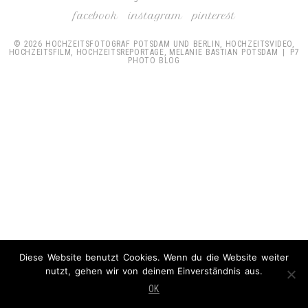
facebook
instagram
pinterest
© 2026 HOCHZEITSFOTOGRAF POTSDAM UND BERLIN, HOCHZEITSVIDEO,
HOCHZEITSFILM, HOCHZEITSREPORTAGE, MELANIE BASTIAN POTSDAM
|
P7
PHOTO BLOG
Diese Website benutzt Cookies. Wenn du die Website weiter
nutzt, gehen wir von deinem Einverständnis aus.
OK