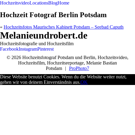
Hochzeitsvideo
Locations
Blog
Home
Hochzeit Fotograf Berlin Potsdam
«
Hochzeitsfotos Maurisches Kabinett Potsdam – Seebad Caputh
Melanieundrobert.de
Hochzeitsfotografie und Hochzeitsfilm
Facebook
Instagram
Pinterest
© 2026 Hochzeitsfotograf Potsdam und Berlin, Hochzeitsvideo,
Hochzeitsfilm, Hochzeitsreportage, Melanie Bastian
Potsdam
|
ProPhoto7
Diese Website benutzt Cookies. Wenn du die Website weiter nutzt,
gehen wir von deinem Einverständnis aus.
OK