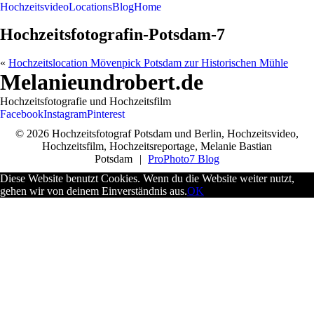
Hochzeitsvideo
Locations
Blog
Home
Hochzeitsfotografin-Potsdam-7
«
Hochzeitslocation Mövenpick Potsdam zur Historischen Mühle
Melanieundrobert.de
Hochzeitsfotografie und Hochzeitsfilm
Facebook
Instagram
Pinterest
© 2026 Hochzeitsfotograf Potsdam und Berlin, Hochzeitsvideo,
Hochzeitsfilm, Hochzeitsreportage, Melanie Bastian
Potsdam
|
ProPhoto7 Blog
Diese Website benutzt Cookies. Wenn du die Website weiter nutzt,
gehen wir von deinem Einverständnis aus.
OK