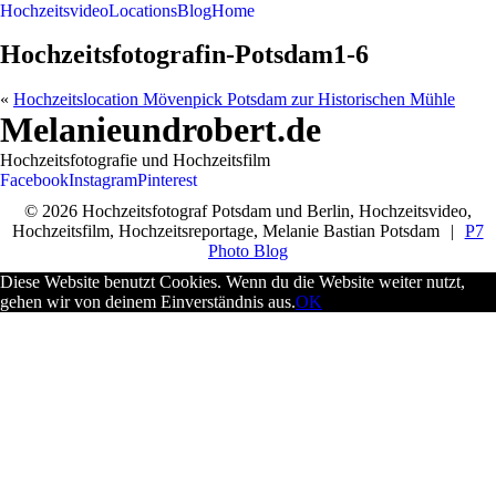
Hochzeitsvideo
Locations
Blog
Home
Hochzeitsfotografin-Potsdam1-6
«
Hochzeitslocation Mövenpick Potsdam zur Historischen Mühle
Melanieundrobert.de
Hochzeitsfotografie und Hochzeitsfilm
Facebook
Instagram
Pinterest
© 2026 Hochzeitsfotograf Potsdam und Berlin, Hochzeitsvideo,
Hochzeitsfilm, Hochzeitsreportage, Melanie Bastian Potsdam
|
P7
Photo Blog
Diese Website benutzt Cookies. Wenn du die Website weiter nutzt,
gehen wir von deinem Einverständnis aus.
OK