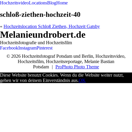
Hochzeitsvideo
Locations
Blog
Home
schloß-ziethen-hochzeit-40
«
Hochzeitslocation Schloß Ziethen, Hochzeit Gatsby
Melanieundrobert.de
Hochzeitsfotografie und Hochzeitsfilm
Facebook
Instagram
Pinterest
© 2026 Hochzeitsfotograf Potsdam und Berlin, Hochzeitsvideo,
Hochzeitsfilm, Hochzeitsreportage, Melanie Bastian
Potsdam
|
ProPhoto Photo Theme
Diese Website benutzt Cookies. Wenn du die Website weiter nutzt,
gehen wir von deinem Einverständnis aus.
OK