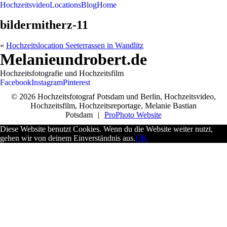
Hochzeitsvideo
Locations
Blog
Home
bildermitherz-11
«
Hochzeitslocation Seeterrassen in Wandlitz
Melanieundrobert.de
Hochzeitsfotografie und Hochzeitsfilm
Facebook
Instagram
Pinterest
© 2026 Hochzeitsfotograf Potsdam und Berlin, Hochzeitsvideo,
Hochzeitsfilm, Hochzeitsreportage, Melanie Bastian
Potsdam
|
ProPhoto Website
Diese Website benutzt Cookies. Wenn du die Website weiter nutzt,
gehen wir von deinem Einverständnis aus.
OK