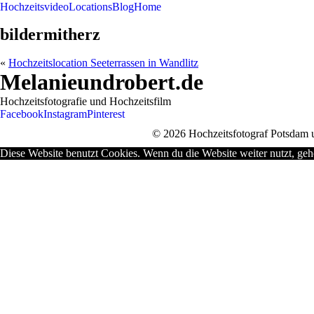
Hochzeitsvideo
Locations
Blog
Home
bildermitherz
«
Hochzeitslocation Seeterrassen in Wandlitz
Melanieundrobert.de
Hochzeitsfotografie und Hochzeitsfilm
Facebook
Instagram
Pinterest
© 2026 Hochzeitsfotograf Potsdam u
Diese Website benutzt Cookies. Wenn du die Website weiter nutzt, geh