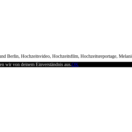
nd Berlin, Hochzeitsvideo, Hochzeitsfilm, Hochzeitsreportage, Melan
en wir von deinem Einverständnis aus.
OK