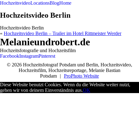
Hochzeitsvideo
Locations
Blog
Home
Hochzeitsvideo Berlin
Hochzeitsvideo Berlin
«
Hochzeitsvideo Berlin – Trailer im Hotel Rittmeister Werder
Melanieundrobert.de
Hochzeitsfotografie und Hochzeitsfilm
Facebook
Instagram
Pinterest
© 2026 Hochzeitsfotograf Potsdam und Berlin, Hochzeitsvideo,
Hochzeitsfilm, Hochzeitsreportage, Melanie Bastian
Potsdam
|
ProPhoto Website
Diese Website benutzt Cookies. Wenn du die Website weiter nutzt,
gehen wir von deinem Einverständnis aus.
OK