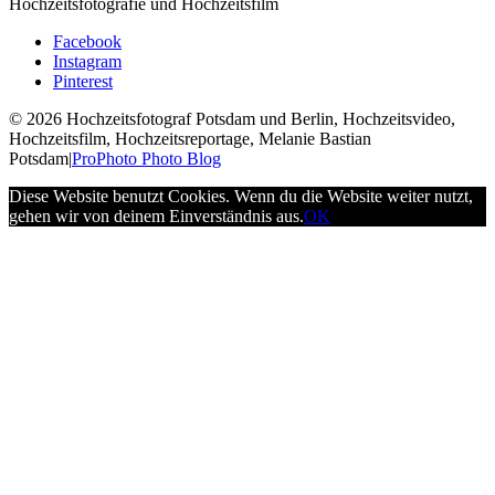
Hochzeitsfotografie und Hochzeitsfilm
Facebook
Instagram
Pinterest
© 2026 Hochzeitsfotograf Potsdam und Berlin, Hochzeitsvideo,
Hochzeitsfilm, Hochzeitsreportage, Melanie Bastian
Potsdam
|
ProPhoto Photo Blog
Diese Website benutzt Cookies. Wenn du die Website weiter nutzt,
gehen wir von deinem Einverständnis aus.
OK