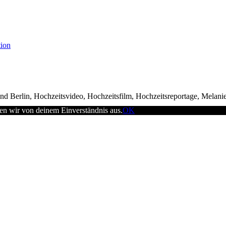
tion
d Berlin, Hochzeitsvideo, Hochzeitsfilm, Hochzeitsreportage, Melani
en wir von deinem Einverständnis aus.
OK