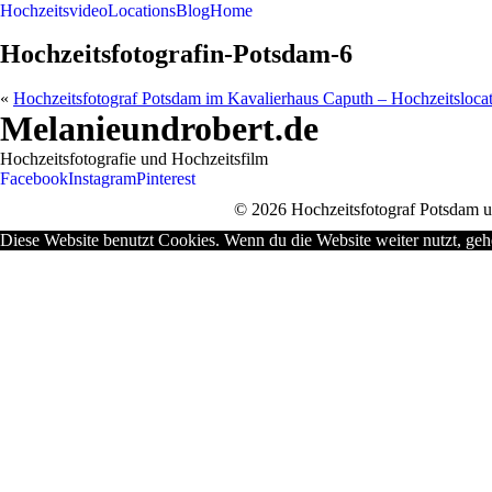
Hochzeitsvideo
Locations
Blog
Home
Hochzeitsfotografin-Potsdam-6
«
Hochzeitsfotograf Potsdam im Kavalierhaus Caputh – Hochzeitsloca
Melanieundrobert.de
Hochzeitsfotografie und Hochzeitsfilm
Facebook
Instagram
Pinterest
© 2026 Hochzeitsfotograf Potsdam un
Diese Website benutzt Cookies. Wenn du die Website weiter nutzt, geh