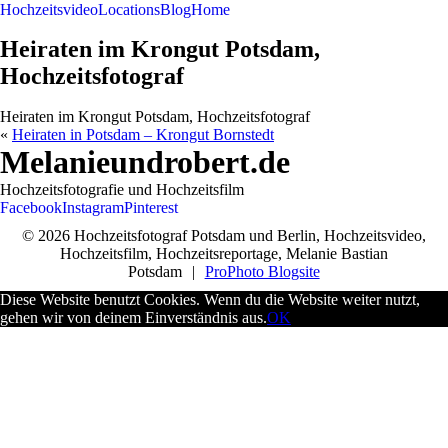
Hochzeitsvideo
Locations
Blog
Home
Heiraten im Krongut Potsdam,
Hochzeitsfotograf
Heiraten im Krongut Potsdam, Hochzeitsfotograf
«
Heiraten in Potsdam – Krongut Bornstedt
Melanieundrobert.de
Hochzeitsfotografie und Hochzeitsfilm
Facebook
Instagram
Pinterest
© 2026 Hochzeitsfotograf Potsdam und Berlin, Hochzeitsvideo,
Hochzeitsfilm, Hochzeitsreportage, Melanie Bastian
Potsdam
|
ProPhoto Blogsite
Diese Website benutzt Cookies. Wenn du die Website weiter nutzt,
gehen wir von deinem Einverständnis aus.
OK