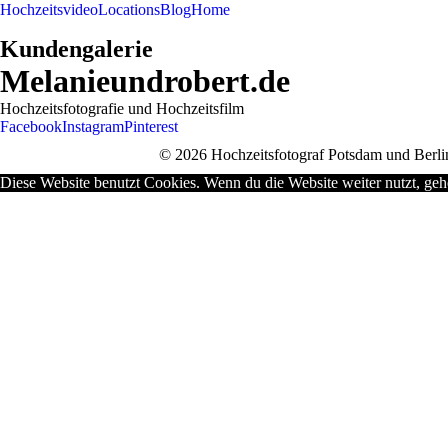
Hochzeitsvideo
Locations
Blog
Home
Kundengalerie
Melanieundrobert.de
Hochzeitsfotografie und Hochzeitsfilm
Facebook
Instagram
Pinterest
© 2026 Hochzeitsfotograf Potsdam und Berlin
Diese Website benutzt Cookies. Wenn du die Website weiter nutzt, geh