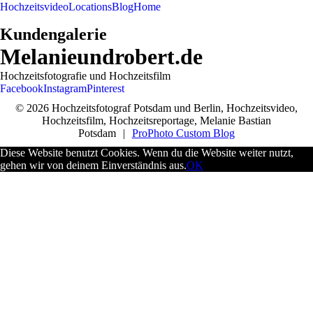
Hochzeitsvideo
Locations
Blog
Home
Kundengalerie
Melanieundrobert.de
Hochzeitsfotografie und Hochzeitsfilm
Facebook
Instagram
Pinterest
© 2026 Hochzeitsfotograf Potsdam und Berlin, Hochzeitsvideo,
Hochzeitsfilm, Hochzeitsreportage, Melanie Bastian
Potsdam
|
ProPhoto Custom Blog
Diese Website benutzt Cookies. Wenn du die Website weiter nutzt,
gehen wir von deinem Einverständnis aus.
OK