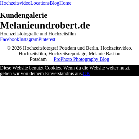
Hochzeitsvideo
Locations
Blog
Home
Kundengalerie
Melanieundrobert.de
Hochzeitsfotografie und Hochzeitsfilm
Facebook
Instagram
Pinterest
© 2026 Hochzeitsfotograf Potsdam und Berlin, Hochzeitsvideo,
Hochzeitsfilm, Hochzeitsreportage, Melanie Bastian
Potsdam
|
ProPhoto Photography Blog
Diese Website benutzt Cookies. Wenn du die Website weiter nutzt,
gehen wir von deinem Einverständnis aus.
OK