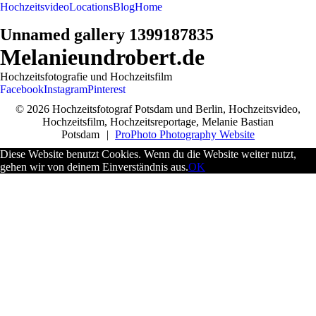
Hochzeitsvideo
Locations
Blog
Home
Unnamed gallery 1399187835
Melanieundrobert.de
Hochzeitsfotografie und Hochzeitsfilm
Facebook
Instagram
Pinterest
© 2026 Hochzeitsfotograf Potsdam und Berlin, Hochzeitsvideo,
Hochzeitsfilm, Hochzeitsreportage, Melanie Bastian
Potsdam
|
ProPhoto Photography Website
Diese Website benutzt Cookies. Wenn du die Website weiter nutzt,
gehen wir von deinem Einverständnis aus.
OK