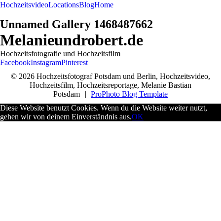
Hochzeitsvideo
Locations
Blog
Home
Unnamed Gallery 1468487662
Melanieundrobert.de
Hochzeitsfotografie und Hochzeitsfilm
Facebook
Instagram
Pinterest
© 2026 Hochzeitsfotograf Potsdam und Berlin, Hochzeitsvideo,
Hochzeitsfilm, Hochzeitsreportage, Melanie Bastian
Potsdam
|
ProPhoto Blog Template
Diese Website benutzt Cookies. Wenn du die Website weiter nutzt,
gehen wir von deinem Einverständnis aus.
OK