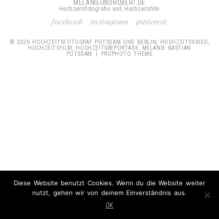
MELANIEUNDROBERT.DE
Hochzeitsfotografie und Hochzeitsfilm
facebook
instagram
pinterest
© 2026 HOCHZEITSFOTOGRAF POTSDAM UND BERLIN, HOCHZEITSVIDEO,
HOCHZEITSFILM, HOCHZEITSREPORTAGE, MELANIE BASTIAN
POTSDAM
|
PROPHOTO THEME
Diese Website benutzt Cookies. Wenn du die Website weiter
nutzt, gehen wir von deinem Einverständnis aus.
OK