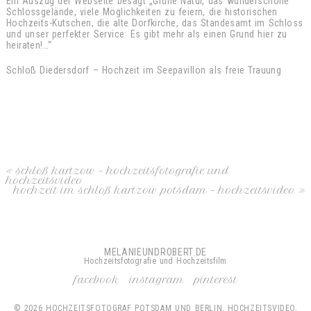
Ein Auszug der Webseite besagt „Grüne Natur, das wunderschöne
Schlossgelände, viele Möglichkeiten zu feiern, die historischen
Hochzeits-Kutschen, die alte Dorfkirche, das Standesamt im Schloss
und unser perfekter Service: Es gibt mehr als einen Grund hier zu
heiraten!…“
Schloß Diedersdorf – Hochzeit im Seepavillon als freie Trauung
«
schloß kartzow – hochzeitsfotografie und
hochzeitsvideo
hochzeit im schloß kartzow potsdam – hochzeitsvideo
»
MELANIEUNDROBERT.DE
Hochzeitsfotografie und Hochzeitsfilm
facebook
instagram
pinterest
© 2026 HOCHZEITSFOTOGRAF POTSDAM UND BERLIN, HOCHZEITSVIDEO,