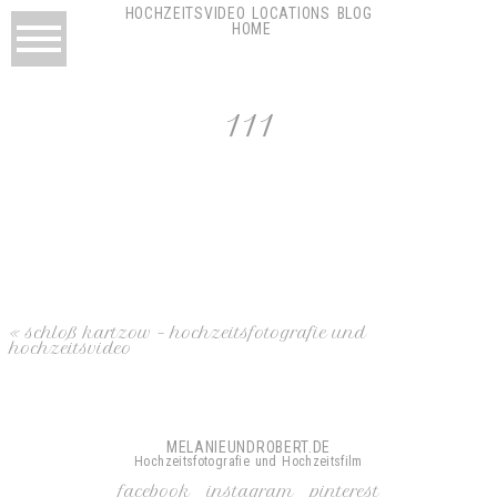
HOCHZEITSVIDEO
LOCATIONS
BLOG
HOME
111
«
schloß kartzow – hochzeitsfotografie und
hochzeitsvideo
MELANIEUNDROBERT.DE
Hochzeitsfotografie und Hochzeitsfilm
facebook
instagram
pinterest