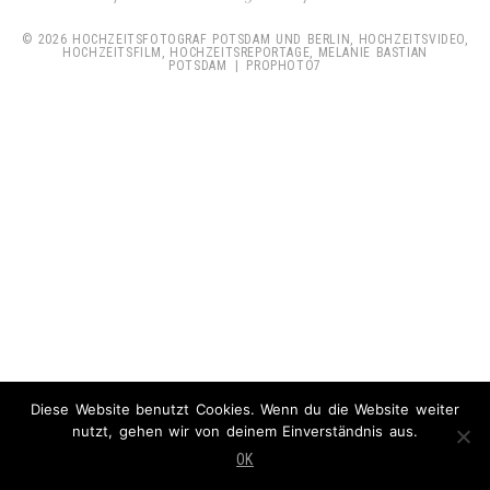
© 2026 HOCHZEITSFOTOGRAF POTSDAM UND BERLIN, HOCHZEITSVIDEO,
HOCHZEITSFILM, HOCHZEITSREPORTAGE, MELANIE BASTIAN
POTSDAM
|
PROPHOTO7
Diese Website benutzt Cookies. Wenn du die Website weiter
nutzt, gehen wir von deinem Einverständnis aus.
OK