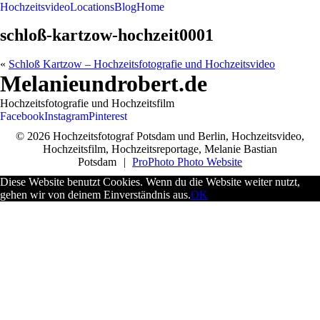
Hochzeitsvideo
Locations
Blog
Home
schloß-kartzow-hochzeit0001
«
Schloß Kartzow – Hochzeitsfotografie und Hochzeitsvideo
Melanieundrobert.de
Hochzeitsfotografie und Hochzeitsfilm
Facebook
Instagram
Pinterest
© 2026 Hochzeitsfotograf Potsdam und Berlin, Hochzeitsvideo,
Hochzeitsfilm, Hochzeitsreportage, Melanie Bastian
Potsdam
|
ProPhoto Photo Website
Diese Website benutzt Cookies. Wenn du die Website weiter nutzt,
gehen wir von deinem Einverständnis aus.
OK