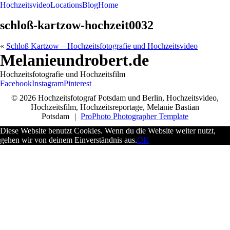
Hochzeitsvideo
Locations
Blog
Home
schloß-kartzow-hochzeit0032
«
Schloß Kartzow – Hochzeitsfotografie und Hochzeitsvideo
Melanieundrobert.de
Hochzeitsfotografie und Hochzeitsfilm
Facebook
Instagram
Pinterest
© 2026 Hochzeitsfotograf Potsdam und Berlin, Hochzeitsvideo,
Hochzeitsfilm, Hochzeitsreportage, Melanie Bastian
Potsdam
|
ProPhoto Photographer Template
Diese Website benutzt Cookies. Wenn du die Website weiter nutzt,
gehen wir von deinem Einverständnis aus.
OK