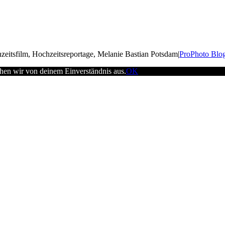
zeitsfilm, Hochzeitsreportage, Melanie Bastian Potsdam
|
ProPhoto Blog
ehen wir von deinem Einverständnis aus.
OK