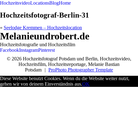
Hochzeitsvideo
Locations
Blog
Home
Hochzeitsfotograf-Berlin-31
«
Seelodge Kremmen – Hochzeitslocation
Melanieundrobert.de
Hochzeitsfotografie und Hochzeitsfilm
Facebook
Instagram
Pinterest
© 2026 Hochzeitsfotograf Potsdam und Berlin, Hochzeitsvideo,
Hochzeitsfilm, Hochzeitsreportage, Melanie Bastian
Potsdam
|
ProPhoto Photographer Template
Diese Website benutzt Cookies. Wenn du die Website weiter nutzt,
gehen wir von deinem Einverständnis aus.
OK